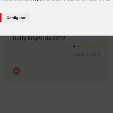
Configurar
Transports Solés patrocina el
Rally Empordà 2019
Añadido a
Sin categoría
06 de junio de 2022