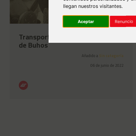
llegan nuestros visitantes.
Aceptar
Renuncio
Transports Solés, con la música
de Buhos
Añadido a
Sin categoría
06 de junio de 2022