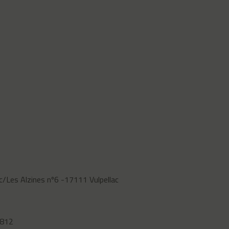
I c/Les Alzines nº6 -17111 Vulpellac
 812