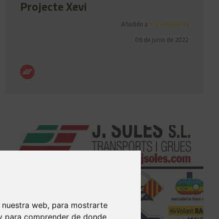
Projecte Xevi
Añadido a
Sin categoría
06 de junio de 2022
 nuestra web, para mostrarte
b y para comprender de donde