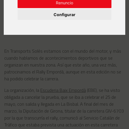
Renuncio
Configurar
En Transports Solés estamos con el mundo del motor, y más
cuando hablamos de acontecimientos deportivos que se
organizan en nuestra zona. Así que este año, una vez más,
patrocinamos el Rally Empordà, aunque en esta edición no se
ha podido celebrar la carrera.
La organización, la
Escuderia Baix Empordà
(EBE), se ha visto
obligada a cancelar la prueba, que se iba a celebrar el 25 de
mayo, con salida y llegada en La Bisbal. A final del mes de
marzo, la Diputación de Girona, titular de la carretera GIV-6703
por la que transcurría el rally, comunicó al Servicio Catalán de
Tráfico que estaba prevista una actuación en esta carretera