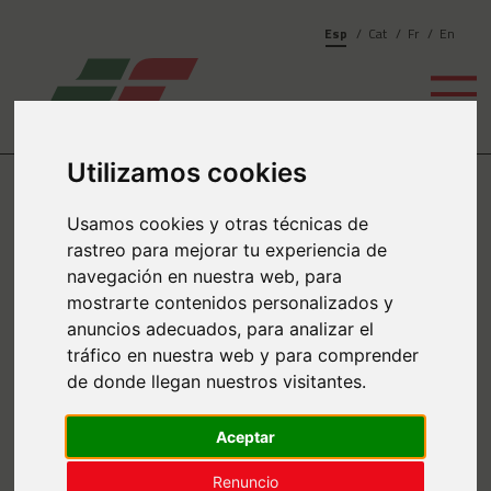
Esp
Cat
Fr
En
Utilizamos cookies
Usamos cookies y otras técnicas de
Kit Digital
rastreo para mejorar tu experiencia de
navegación en nuestra web, para
mostrarte contenidos personalizados y
anuncios adecuados, para analizar el
tráfico en nuestra web y para comprender
de donde llegan nuestros visitantes.
Financiado por la Unión Europea – NextGenerationEU. Sin
Aceptar
embargo, los puntos de vista y las opiniones expresadas
son únicamente los del autor o autores y no
Renuncio