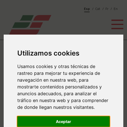
Esp
Cat
Fr
En
Utilizamos cookies
Noticias
anterior
Usamos cookies y otras técnicas de
Transports Solés organiza
rastreo para mejorar tu experiencia de
navegación en nuestra web, para
el envío de material de
mostrarte contenidos personalizados y
primera necesidad a
anuncios adecuados, para analizar el
tráfico en nuestra web y para comprender
Ucrania
de donde llegan nuestros visitantes.
Aceptar