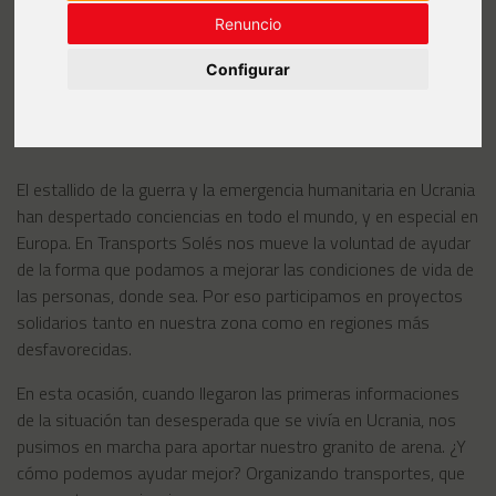
Renuncio
Configurar
El estallido de la guerra y la emergencia humanitaria en Ucrania
han despertado conciencias en todo el mundo, y en especial en
Europa. En Transports Solés nos mueve la voluntad de ayudar
de la forma que podamos a mejorar las condiciones de vida de
las personas, donde sea. Por eso participamos en proyectos
solidarios tanto en nuestra zona como en regiones más
desfavorecidas.
En esta ocasión, cuando llegaron las primeras informaciones
de la situación tan desesperada que se vivía en Ucrania, nos
pusimos en marcha para aportar nuestro granito de arena. ¿Y
cómo podemos ayudar mejor? Organizando transportes, que