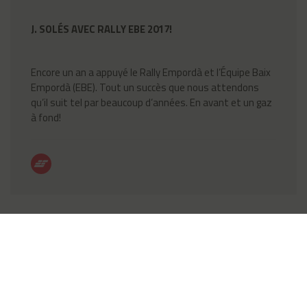
J. SOLÉS AVEC RALLY EBE 2017!
Encore un an a appuyé le Rally Empordà et l’Équipe Baix
Empordà (EBE). Tout un succès que nous attendons
qu’il suit tel par beaucoup d’années. En avant et un gaz
à fond!