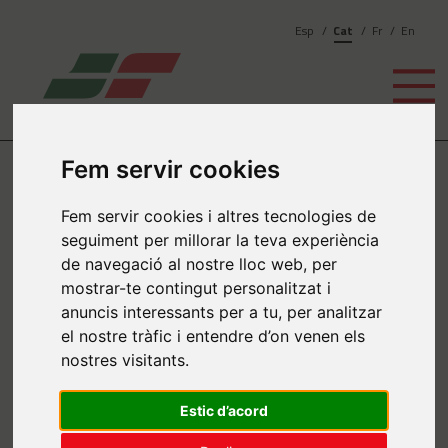
Esp
Cat
Fr
En
Fem servir cookies
Notícies
anterior
Fem servir cookies i altres tecnologies de
seguiment per millorar la teva experiència
J. SOLÉS PATROCINADOR
de navegació al nostre lloc web, per
DEL RALLY EBE 2017!
mostrar-te contingut personalitzat i
anuncis interessants per a tu, per analitzar
el nostre tràfic i entendre d’on venen els
nostres visitants.
Estic d’acord