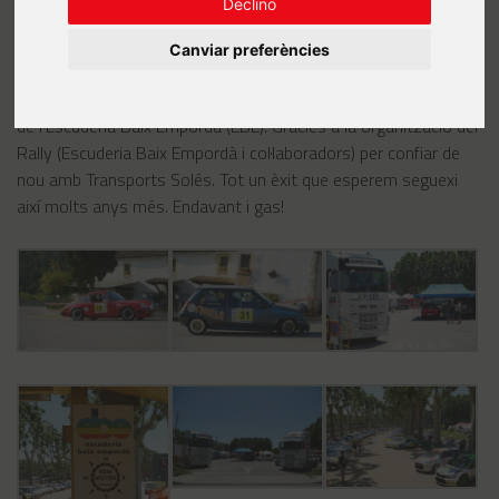
Declino
Canviar preferències
Un any més Transports J. Solés dóna suport al Rally Empordà
de l’Escuderia Baix Empordà (EBE). Gràcies a la organització del
Rally (Escuderia Baix Empordà i col·laboradors) per confiar de
nou amb Transports Solés. Tot un èxit que esperem seguexi
així molts anys més. Endavant i gas!